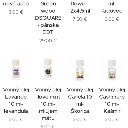
nové auto
Green
flower-
ml-
wood
2x4,5ml
ľadovec
6,00
€
DSQUARED2
7,90
€
6,00
€
- pánska
EDT
29,00
€
Vonný olej
Vonný olej
Vonný olej
Vonný olej
Lavande
I love mint
Canela 10
Cashmere
10 ml-
10 ml-
ml-
10 ml-
levanduľa
milujem
Škorica
Kašmír
mätu
6,00
€
6,00
€
6,00
€
6,00
€