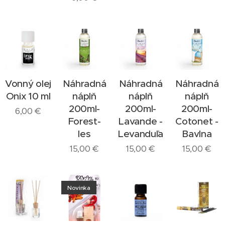
Vonný olej
Náhradná
Náhradná
Náhradná
Onix 10 ml
náplň
náplň
náplň
200ml-
200ml-
200ml-
6,00
€
Forest-
Lavande -
Cotonet -
les
Levanduľa
Bavlna
15,00
€
15,00
€
15,00
€
Novinka