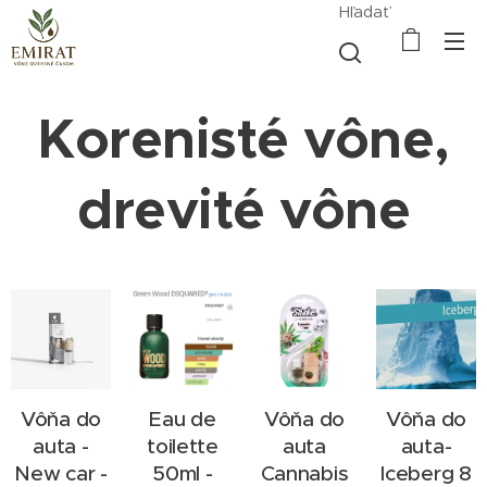
Hľadať
Korenisté vône,
drevité vône
Vôňa do
Eau de
Vôňa do
Vôňa do
auta -
toilette
auta
auta-
New car -
50ml -
Cannabis
Iceberg 8