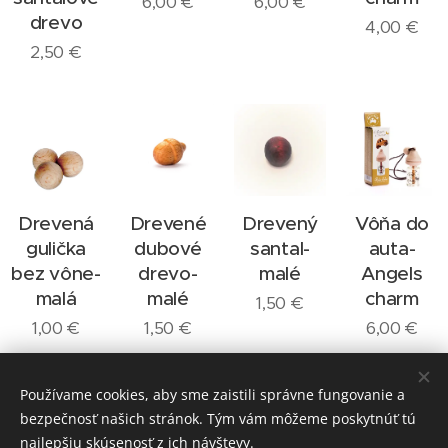
6,00
€
6,00
€
drevo
4,00
€
2,50
€
Drevená
Drevené
Drevený
Vôňa do
gulička
dubové
santal-
auta-
bez vône-
drevo-
malé
Angels
malá
malé
charm
1,50
€
1,00
€
1,50
€
6,00
€
Ďalšie
Používame cookies, aby sme zaistili správne fungovanie a
bezpečnosť našich stránok. Tým vám môžeme poskytnúť tú
najlepšiu skúsenosť z ich návštevy.