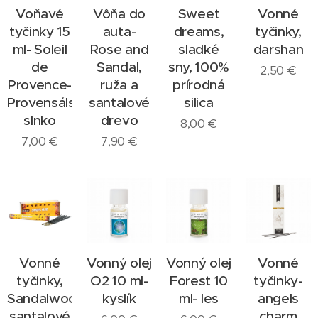
Voňavé
Vôňa do
Sweet
Vonné
tyčinky 15
auta-
dreams,
tyčinky,
ml- Soleil
Rose and
sladké
darshan
de
Sandal,
sny, 100%
2,50
€
Provence-
ruža a
prírodná
Provensálske
santalové
silica
slnko
drevo
8,00
€
7,00
€
7,90
€
Vonné
Vonný olej
Vonný olej
Vonné
tyčinky,
O2 10 ml-
Forest 10
tyčinky-
Sandalwood-
kyslík
ml- les
angels
santalové
charm