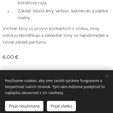
krištáľová ruža.
Základ: blond lesy, vetiver, kašmerán a sladké
maliny.
Vrchné tóny sú prvým kontaktom s vôňou, tóny
srdca ju identifikujú a základné tóny sú najodolnejšie a
tvoria základ parfumu.
6,00
€
Používame cookies, aby sme zaistili správne fungovanie a
Doprava: Packeta, Slovenská pošta
bezpečnosť našich stránok. Tým vám môžeme poskytnúť tú
Možnosť platby aj kartou cez PayPal
Cookies
najlepšiu skúsenosť z ich návštevy.
Do košíka
Prijať nevyhnutné
Prijať všetko