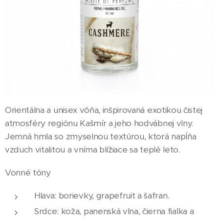
Orientálna a unisex vôňa, inšpirovaná exotikou čistej
atmosféry regiónu Kašmír a jeho hodvábnej vlny.
Jemná hmla so zmyselnou textúrou, ktorá napĺňa
vzduch vitalitou a vníma blížiace sa teplé leto.
Vonné tóny
Hlava: borievky, grapefruit a šafran.
Srdce: koža, panenská vlna, čierna fialka a