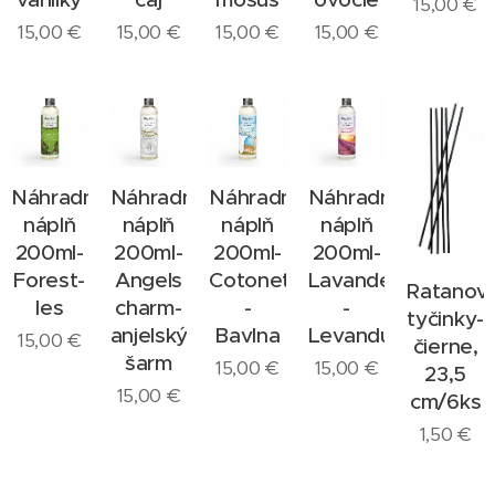
15,00
€
15,00
€
15,00
€
15,00
€
15,00
€
Náhradná
Náhradná
Náhradná
Náhradná
náplň
náplň
náplň
náplň
200ml-
200ml-
200ml-
200ml-
Forest-
Angels
Cotonet
Lavande
Ratanov
les
charm-
-
-
tyčinky-
anjelský
Bavlna
Levanduľa
15,00
€
čierne,
šarm
15,00
€
15,00
€
23,5
15,00
€
cm/6ks
1,50
€