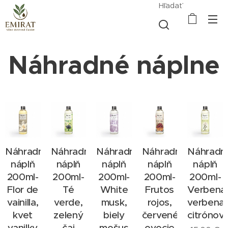
Hľadať
Náhradné náplne
Náhradná
Náhradná
Náhradná
Náhradná
Náhradn
náplň
náplň
náplň
náplň
náplň
200ml-
200ml-
200ml-
200ml-
200ml-
Flor de
Té
White
Frutos
Verbena
vainilla,
verde,
musk,
rojos,
verbena
kvet
zelený
biely
červené
citrónov
vanilky
čaj
mošus
ovocie