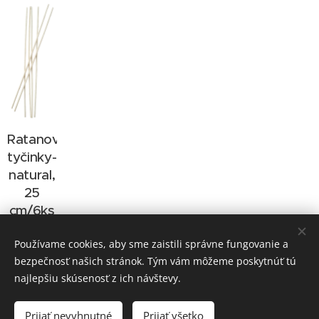
Ratanové
tyčinky-
natural,
25
cm/6ks
1,50
€
Používame cookies, aby sme zaistili správne fungovanie a
bezpečnosť našich stránok. Tým vám môžeme poskytnúť tú
najlepšiu skúsenosť z ich návštevy.
Doprava: Packeta, Slovenská pošta
Prijať nevyhnutné
Prijať všetko