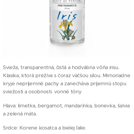
Svieža, transparentná, čistá a hodvábna vôňa irisu.
Klasika, ktorá prežíva s čoraz väčšou silou. Mimoriadne
kryje nepríjemné pachy a zanecháva príjemnú stopu
sviežosti a osobnosti. vonné tóny
Hlava: limetka, bergamot, mandarínka, borievka, šalvia
a zelená mäta.
Srdce: Korene kosatca a bielej ľalie.