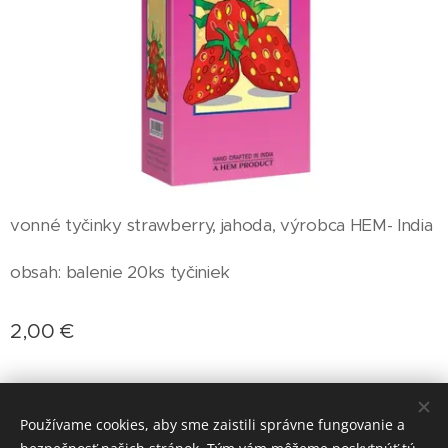
vonné tyčinky strawberry, jahoda, výrobca HEM- India
obsah: balenie 20ks tyčiniek
2,00
€
Používame cookies, aby sme zaistili správne fungovanie a
Doprava: Packeta, Slovenská pošta