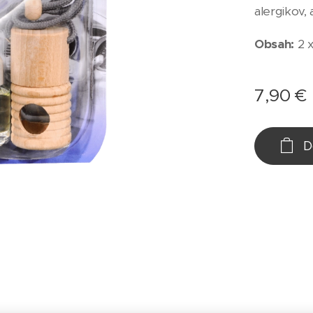
alergikov, 
Obsah:
2 x
7,90
€
D