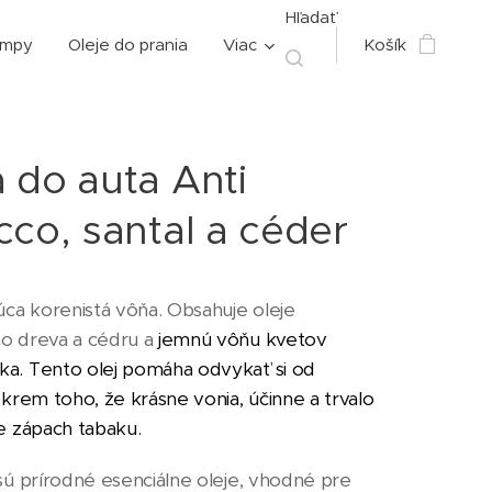
Hľadať
ampy
Oleje do prania
Viac
Košík
 do auta Anti
cco, santal a céder
úca korenistá vôňa. Obsahuje oleje
o dreva a cédru a
jemnú vôňu kvetov
ka. Tento olej pomáha odvykať si od
Okrem toho, že krásne vonia, účinne a trvalo
je zápach tabaku.
ú prírodné esenciálne oleje, vhodné pre