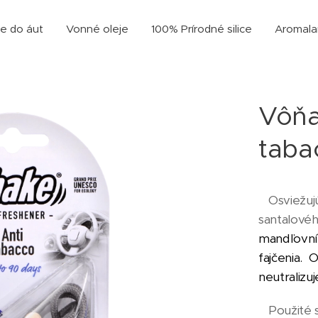
e do áut
Vonné oleje
100% Prírodné silice
Aromal
Vôňa
taba
Osviežuj
santalovéh
mandľovní
fajčenia. 
neutralizu
Použité s