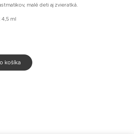
astmatikov, malé deti aj zvieratká.
 4,5 ml
o košíka