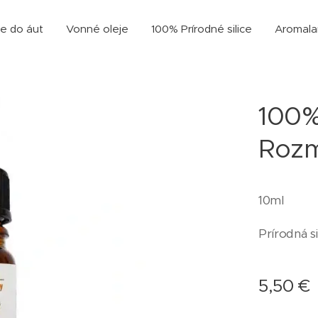
e do áut
Vonné oleje
100% Prírodné silice
Aromal
100% 
Rozm
10ml
Prírodná si
5,50
€