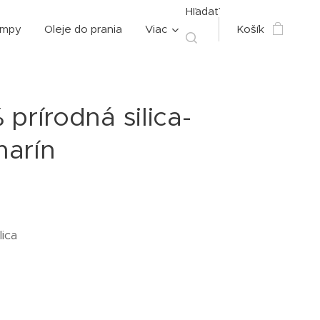
Hľadať
ampy
Oleje do prania
Viac
Košík
prírodná silica-
arín
lica