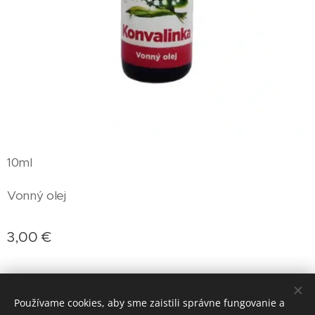
10ml
Vonný olej
3,00
€
Používame cookies, aby sme zaistili správne fungovanie a
Doprava: Packeta, Slovenská pošta