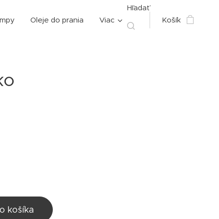
Hľadať
ampy
Oleje do prania
Viac
Košík
ko
o košíka