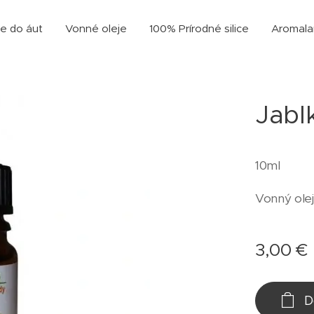
e do áut
Vonné oleje
100% Prírodné silice
Aromal
Jabl
10ml
Vonný olej
3,00
€
D