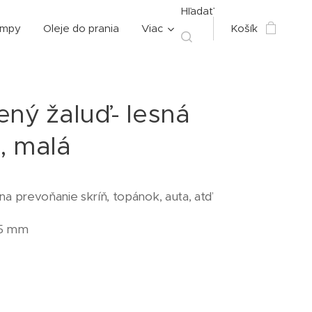
Hľadať
ampy
Oleje do prania
Viac
Košík
ený žaluď- lesná
, malá
 na prevoňanie skríň, topánok, auta, atď
25 mm