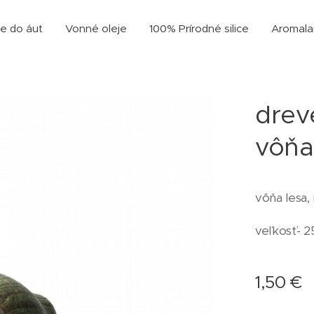
e do áut
Vonné oleje
100% Prírodné silice
Aromal
drev
vôňa
vôňa lesa,
veľkosť- 
1,50
€