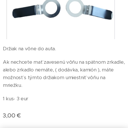
Držiak na vône do auta.
Ak nechcete mať zavesenú vôňu na spätnom zrkadle,
alebo zrkadlo nemáte, ( dodávka, kamión ), máte
možnosť s týmto držiakom umiestniť vôňu na
mriežku.
1 kus- 3 eur
3,00
€