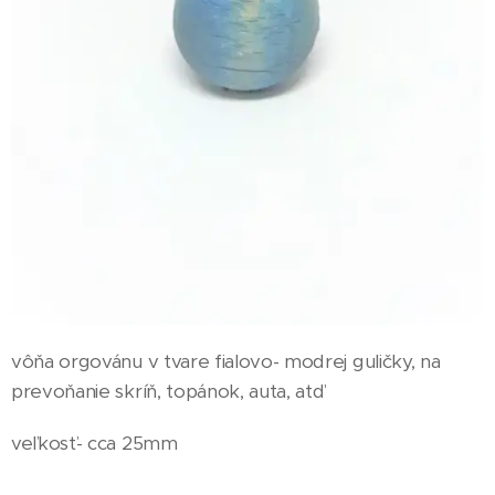
vôňa orgovánu v tvare fialovo- modrej guličky, na
prevoňanie skríň, topánok, auta, atď
veľkosť- cca 25mm