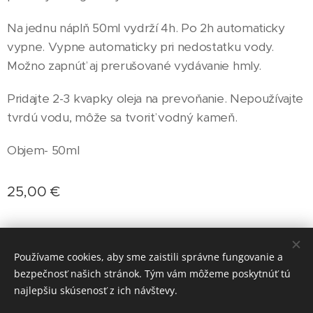
Na jednu náplň 50ml vydrží 4h. Po 2h automaticky
vypne. Vypne automaticky pri nedostatku vody.
Možno zapnúť aj prerušované vydávanie hmly.
Pridajte 2-3 kvapky oleja na prevoňanie. Nepoužívajte
tvrdú vodu, môže sa tvoriť vodný kameň.
Objem- 50ml
25,00
€
Používame cookies, aby sme zaistili správne fungovanie a
Doprava: Packeta, Slovenská pošta
bezpečnosť našich stránok. Tým vám môžeme poskytnúť tú
Možnosť platby aj kartou cez PayPal
Cookies
najlepšiu skúsenosť z ich návštevy.