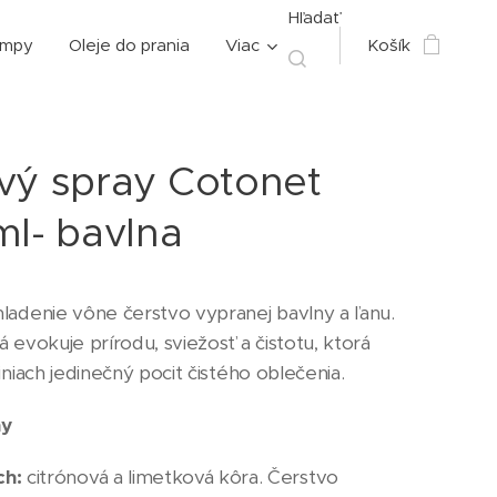
Hľadať
ampy
Oleje do prania
Viac
Košík
vý spray Cotonet
ml- bavlna
ladenie vône čerstvo vypranej bavlny a ľanu.
á evokuje prírodu, sviežosť a čistotu, ktorá
iniach jedinečný pocit čistého oblečenia.
ny
ch:
citrónová a limetková kôra. Čerstvo