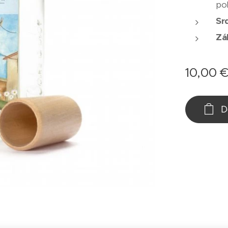
po
Sr
Zá
10,00
D