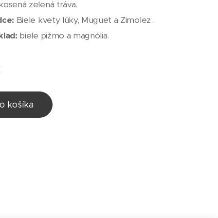
kosená zelená tráva.
dce:
Biele kvety lúky, Muguet a Zimolez.
klad:
biele pižmo a magnólia.
€
o košíka