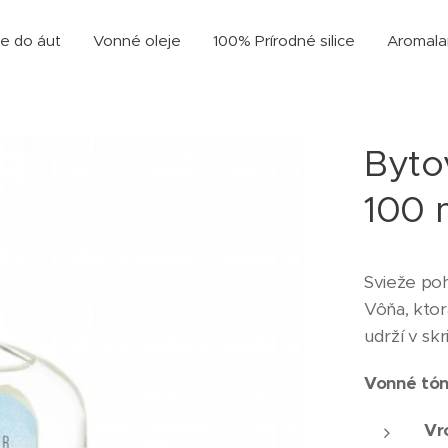
e do áut
Vonné oleje
100% Prírodné silice
Aromal
Byto
100 
Svieže poh
Vôňa, ktor
udrží v skr
Vonné tó
Vr