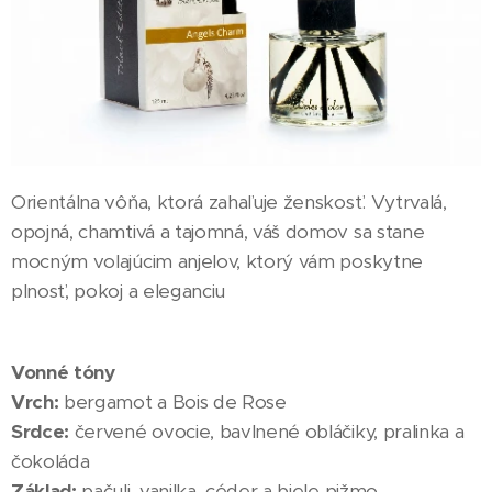
Orientálna vôňa, ktorá zahaľuje ženskosť. Vytrvalá,
opojná, chamtivá a tajomná, váš domov sa stane
mocným volajúcim anjelov, ktorý vám poskytne
plnosť, pokoj a eleganciu
Vonné tóny
Vrch:
bergamot a Bois de Rose
Srdce:
červené ovocie, bavlnené obláčiky, pralinka a
čokoláda
Základ:
pačuli, vanilka, céder a biele pižmo